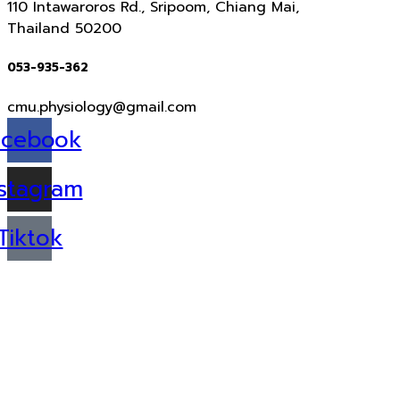
110 Intawaroros Rd., Sripoom, Chiang Mai,
Thailand 50200
053-935-362
cmu.physiology@gmail.com
acebook
stagram
Tiktok