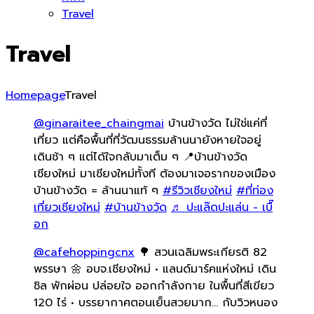
Travel
Menu
Travel
Homepage
Travel
@ginaraitee_chaingmai
บ้านข้างวัด ไม่ใช่แค่ที่
เที่ยว แต่คือพื้นที่ที่วัฒนธรรมล้านนายังหายใจอยู่
เดินช้า ๆ แต่ได้ใจกลับมาเต็ม ๆ 📍บ้านข้างวัด
เชียงใหม่ มาเชียงใหม่ทั้งที ต้องมาเจอรากของเมือง
บ้านข้างวัด = ล้านนาแท้ ๆ
#รีวิวเชียงใหม่
#ที่ท่อง
เที่ยวเชียงใหม่
#บ้านข้างวัด
♬ ปะแล๊ดปะแล่น - เบื๊
อก
@cafehoppingcnx
🌳 สวนเฉลิมพระเกียรติ 82
พรรษา 🌼 อบจ.เชียงใหม่ • แลนด์มาร์คแห่งใหม่ เดิน
ชิล พักผ่อน ปล่อยใจ ออกกำลังกาย ในพื้นที่สีเขียว
120 ไร่ • บรรยากาศตอนเย็นสวยมาก… กับวิวหนอง