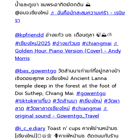
น้ำและภูเขา ชมพระอาทิตย์ตกดิน ⛰️
@อบจ.เชียงใหม่
♬ ฉันคือนักสะสมความเศร้า - เรนิษ
รา
@kpfriendd
อ่างแก้ว มช. เดือนตุลา 🍃⛰️⛅️
#เชียงใหม่2025
#อ่างแก้วมช
#chiangmai
♬
Golden Hour: Piano Version (Cover) - Andy
Morris
@bas_gowentgo
วัดล้านนาเก่าแก่ที่อยู่กลางป่า
เชิงดอยสุเทพ จ.เชียงใหม่ Ancient Lanna
temple deep in the forest at the foot of
Doi Suthep, Chiang Mai.
#gowentgo
#tiktokพาเที่ยว
#วัดล้านนา
#เชียงใหม่
#วัดผา
ลาด
#วัดผาลาดเชียงใหม่
#chiangmai
♬
original sound - Gowentgo_Travel
@i_c_e.diary
Toast n' cups คาเฟ่ย่านหน้ามช.
[เชียงใหม่]🍞🥨🌼 🪻คาเฟ่หน้ามช. ติดถนนกับร้าน